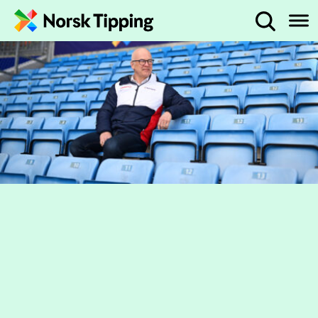
Hopp til innhold
Administrerende direktør
Hva leter du etter?
Året i tall
2022 på to minutter
Politikk og regulering
Pengespillmarkedet
Status spilleproblemer i Norge
Markedsføring av pengespill