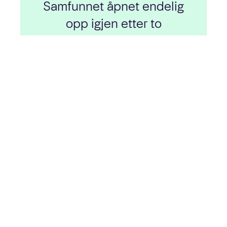
Samfunnet åpnet endelig
opp igjen etter to
pandemipregede år. Vi fikk
ny sjef, en ekstra
Eurojackpot-trekning i uka,
og anerkjennelse for
ansvarlighetsarbeidet vårt.
I dette kapitlet kan du lese om: