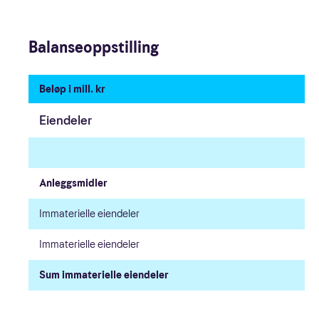
Balanseoppstilling
Årlig klima- og miljørapport
Beløp i mill. kr
Vesentlighetsanalyse
Eiendeler
Likestillingsredegjørelse
Rapportering om ansvarlig spillvirksomhet
Anleggsmidler
Rapport om godtgjørelse til ledende personer
Immaterielle eiendeler
English
Immaterielle eiendeler
Sum immaterielle eiendeler