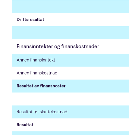
Driftsresultat
Medarbeidere
Finansinntekter og finanskostnader
Ledelse
Annen finansinntekt
Styret
Annen finanskostnad
Interessenter
Resultat av finansposter
Om selskapet
Resultat før skattekostnad
Resultat
Våre spill