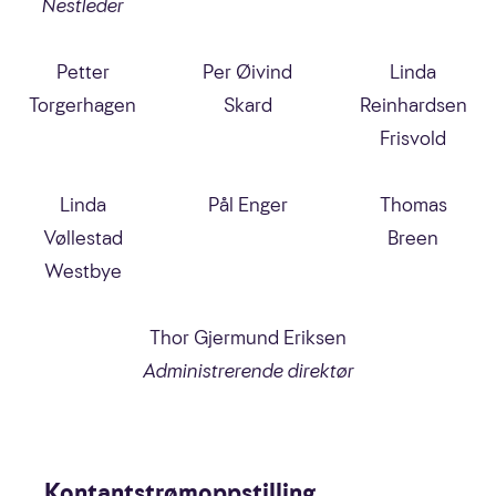
Nestleder
Petter
Per Øivind
Linda
Torgerhagen
Skard
Reinhardsen
Frisvold
Linda
Pål Enger
Thomas
Vøllestad
Breen
Westbye
Thor Gjermund Eriksen
Administrerende direktør
Kontantstrømoppstilling