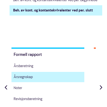
Beh. av kont. og kontantekvivalenter ved per. begynnelse
Beh. av kont. og kontantekvivalenter ved per. slutt
Formell rapport
Nedla
Årsberetning
Årsregnskap
Noter
Revisjonsberetning