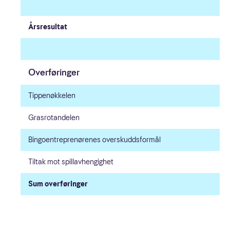
Nøkkeltall
Årsresultat
Statistikk
Overføringer
Årsberetning
Tippenøkkelen
Årsregnskap
Grasrotandelen
Noter
Bingoentreprenørenes overskuddsformål
Tiltak mot spillavhengighet
Revisjonsberetning
Sum overføringer
Eierstyring og selskapsledelse
GRI-indeks