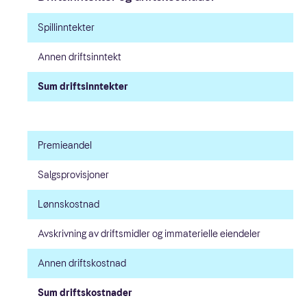
Spillinntekter
Først og fremst ansvarlighet
Annen driftsinntekt
Et spilltilbud kundene vil ha
Sum driftsinntekter
Effektiv drift og overskudd
Premieandel
Salgsprovisjoner
Bedre sammen
Lønnskostnad
Ansvarlig samfunnsaktør
Avskrivning av driftsmidler og immaterielle eiendeler
Like muligheter
Annen driftskostnad
Fornuftig forbruk
Sum driftskostnader
God forretningsskikk