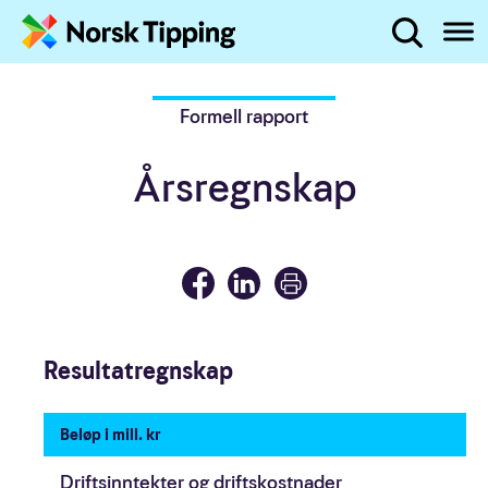
Administrerende direktør
Hva leter du etter?
Året i tall
Hopp til innhold
Formell rapport
2022 på to minutter
Årsregnskap
Politikk og regulering
Pengespillmarkedet
Status spilleproblemer i Norge
Resultatregnskap
Markedsføring av pengespill
Beløp i mill. kr
Driftsinntekter og driftskostnader