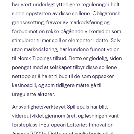
har vært underlagt ytterligere reguleringer helt
siden oppstarten av disse spillene. Obligatorisk
grensesetting, fravær av markedsføring og
forbud mot en rekke pågående virkemidler som
stimulerer til mer spill er elementer i dette. Selv
uten markedsføring, har kundene funnet veien
til Norsk Tippings tilbud. Dette er gledelig, siden
poenget med at selskapet tilbyr disse spillene
nettopp er å ha et tilbud til de som oppsøker
kasinospill, og som tidligere måtte gå til
uregulerte aktører.
Ansvarlighetsverktøyet Spillepuls har blitt
videreutviklet gjennom året, og løsningen vant
førsteplass i «European Lotteries Innovation
Awards 2022». Dette er et synlig bevis på at