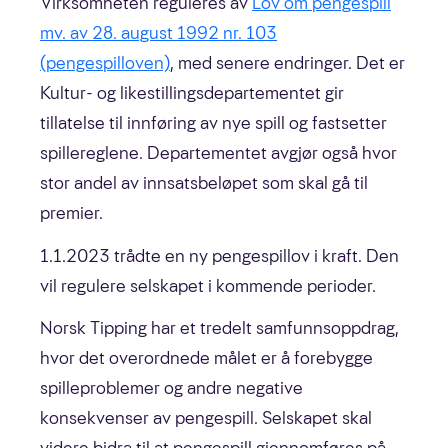
Virksomheten reguleres av
Lov om pengespill
mv. av 28. august 1992 nr. 103
Først og fremst ansvarlighet
(pengespilloven)
, med senere endringer. Det er
Et spilltilbud kundene vil ha
Kultur- og likestillingsdepartementet gir
tillatelse til innføring av nye spill og fastsetter
Effektiv drift og overskudd
spillereglene. Departementet avgjør også hvor
stor andel av innsatsbeløpet som skal gå til
premier.
1.1.2023 trådte en ny pengespillov i kraft. Den
Bedre sammen
vil regulere selskapet i kommende perioder.
Ansvarlig samfunnsaktør
Norsk Tipping har et tredelt samfunnsoppdrag,
Like muligheter
hvor det overordnede målet er å forebygge
spilleproblemer og andre negative
Fornuftig forbruk
konsekvenser av pengespill. Selskapet skal
God forretningsskikk