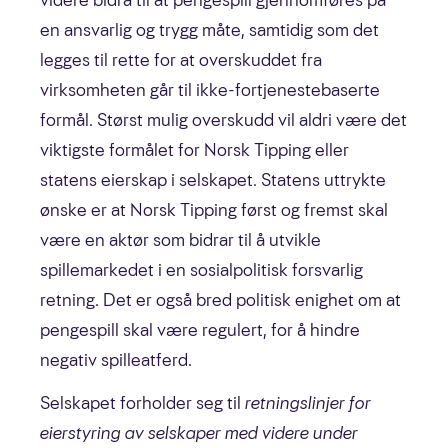
videre bidra til at pengespill gjennomføres på
en ansvarlig og trygg måte, samtidig som det
legges til rette for at overskuddet fra
virksomheten går til ikke-fortjenestebaserte
Medarbeidere
formål. Størst mulig overskudd vil aldri være det
viktigste formålet for Norsk Tipping eller
Ledelse
statens eierskap i selskapet. Statens uttrykte
Styret
ønske er at Norsk Tipping først og fremst skal
være en aktør som bidrar til å utvikle
Interessenter
spillemarkedet i en sosialpolitisk forsvarlig
retning. Det er også bred politisk enighet om at
pengespill skal være regulert, for å hindre
negativ spilleatferd.
Om selskapet
Selskapet forholder seg til
retningslinjer for
Våre spill
eierstyring av selskaper med videre under