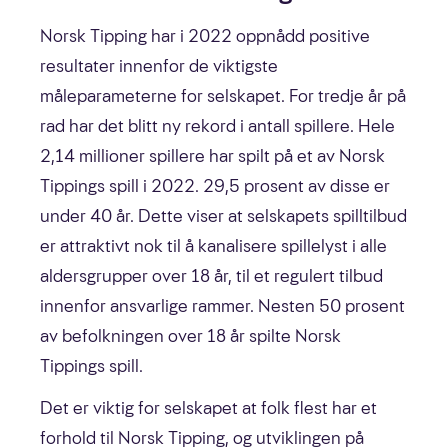
Norsk Tipping har i 2022 oppnådd positive
resultater innenfor de viktigste
Årlig klima- og miljørapport
måleparameterne for selskapet. For tredje år på
rad har det blitt ny rekord i antall spillere. Hele
Vesentlighetsanalyse
2,14 millioner spillere har spilt på et av Norsk
Likestillingsredegjørelse
Tippings spill i 2022. 29,5 prosent av disse er
under 40 år. Dette viser at selskapets spilltilbud
Rapportering om ansvarlig spillvirksomhet
er attraktivt nok til å kanalisere spillelyst i alle
Rapport om godtgjørelse til ledende personer
aldersgrupper over 18 år, til et regulert tilbud
innenfor ansvarlige rammer. Nesten 50 prosent
English
av befolkningen over 18 år spilte Norsk
Tippings spill.
Det er viktig for selskapet at folk flest har et
forhold til Norsk Tipping, og utviklingen på