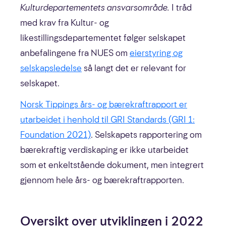
Kulturdepartementets ansvarsområde.
I tråd
Nøkkeltall
med krav fra Kultur- og
Statistikk
likestillingsdepartementet følger selskapet
anbefalingene fra NUES om
eierstyring og
selskapsledelse
så langt det er relevant for
selskapet.
Årsberetning
Norsk Tippings års- og bærekraftrapport er
Årsregnskap
utarbeidet i henhold til GRI Standards (GRI 1:
Foundation 2021)
. Selskapets rapportering om
Noter
bærekraftig verdiskaping er ikke utarbeidet
Revisjonsberetning
som et enkeltstående dokument, men integrert
gjennom hele års- og bærekraftrapporten.
Eierstyring og selskapsledelse
GRI-indeks
Oversikt over utviklingen i 2022