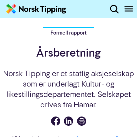
Administrerende direktør
Hva leter du etter?
Året i tall
Hopp til innhold
Formell rapport
2022 på to minutter
Årsberetning
Norsk Tipping er et statlig aksjeselskap
Politikk og regulering
som er underlagt Kultur- og
Pengespillmarkedet
likestillingsdepartementet. Selskapet
Status spilleproblemer i Norge
drives fra Hamar.
Markedsføring av pengespill