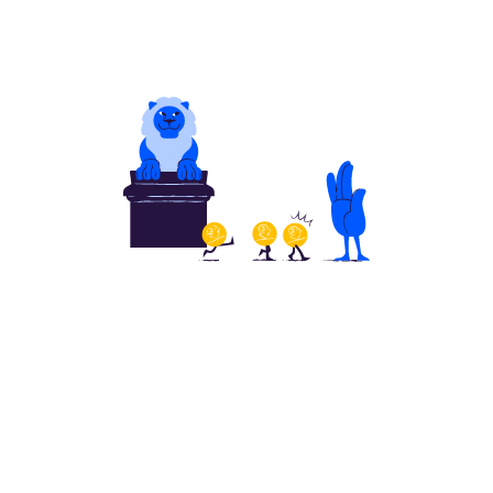
Nøkkeltall
Statistikk
Årsberetning
Årsregnskap
Noter
Revisjonsberetning
Eierstyring og selskapsledelse
GRI-indeks