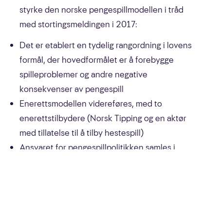
styrke den norske pengespillmodellen i tråd
med stortingsmeldingen i 2017:
Det er etablert en tydelig rangordning i lovens
formål, der hovedformålet er å forebygge
spilleproblemer og andre negative
konsekvenser av pengespill
Enerettsmodellen videreføres, med to
enerettstilbydere (Norsk Tipping og en aktør
med tillatelse til å tilby hestespill)
Ansvaret for pengespillpolitikken samles i
Kultur- og likestillingsdepartementet
Lotteritilsynets rolle styrkes, og tilsynet får flere
verktøy for å håndheve reguleringen
Som en konsekvens av ny lovgivning, er det