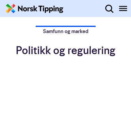
Administrerende direktør
Hva leter du etter?
Året i tall
Hopp til innhold
Samfunn og marked
2022 på to minutter
Politikk og regulering
Politikk og regulering
Pengespillmarkedet
Status spilleproblemer i Norge
Markedsføring av pengespill