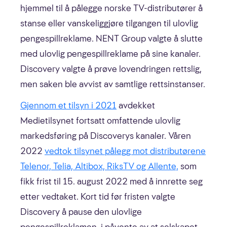
hjemmel til å pålegge norske TV-distributører å
stanse eller vanskeliggjøre tilgangen til ulovlig
pengespillreklame. NENT Group valgte å slutte
med ulovlig pengespillreklame på sine kanaler.
Discovery valgte å prøve lovendringen rettslig,
men saken ble avvist av samtlige rettsinstanser.
Gjennom et tilsyn i 2021
avdekket
Medietilsynet fortsatt omfattende ulovlig
markedsføring på Discoverys kanaler. Våren
2022
vedtok tilsynet pålegg mot distributørene
Telenor, Telia, Altibox, RiksTV og Allente,
som
fikk frist til 15. august 2022 med å innrette seg
etter vedtaket. Kort tid før fristen valgte
Discovery å pause den ulovlige