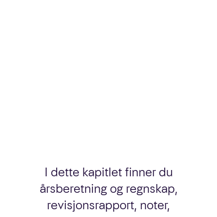
Medarbeidere
Ledelse
Styret
Interessenter
I dette kapitlet finner du
Om selskapet
årsberetning og regnskap,
revisjonsrapport, noter,
Våre spill