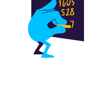
Først og fremst ansvarlighet
Et spilltilbud kundene vil ha
Effektiv drift og overskudd
Bedre sammen
Ansvarlig samfunnsaktør
Like muligheter
Fornuftig forbruk
God forretningsskikk