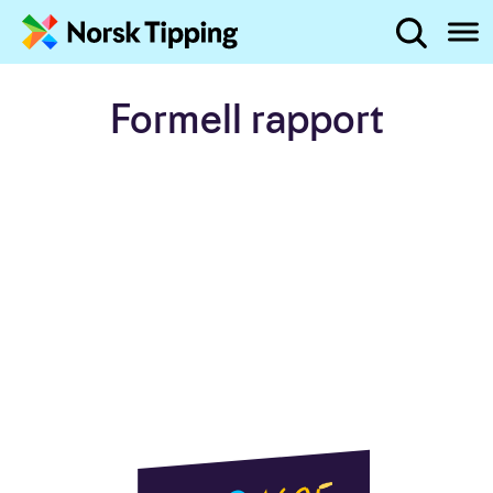
Administrerende direktør
Hva leter du etter?
Året i tall
Hopp til innhold
Formell rapport
2022 på to minutter
Politikk og regulering
Pengespillmarkedet
Status spilleproblemer i Norge
Markedsføring av pengespill