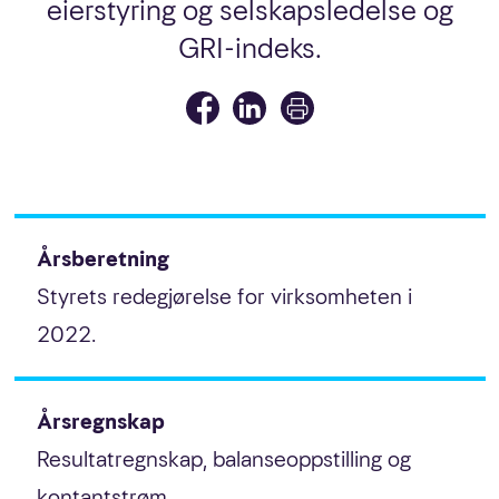
eierstyring og selskapsledelse og
Nøkkeltall
GRI-indeks.
Statistikk
Årsberetning
Årsregnskap
Årsberetning
Styrets redegjørelse for virksomheten i
Noter
2022.
Revisjonsberetning
Eierstyring og selskapsledelse
Årsregnskap
Resultatregnskap, balanseoppstilling og
GRI-indeks
kontantstrøm.