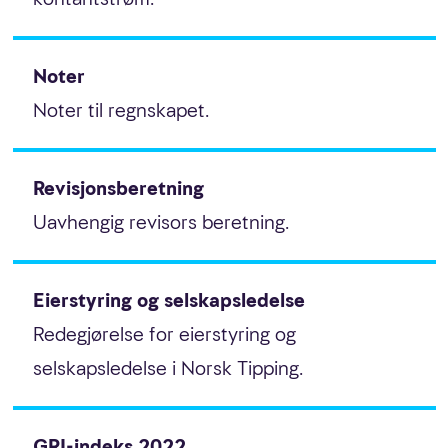
Noter
Årlig klima- og miljørapport
Noter til regnskapet.
Vesentlighetsanalyse
Likestillingsredegjørelse
Revisjonsberetning
Uavhengig revisors beretning.
Rapportering om ansvarlig spillvirksomhet
Rapport om godtgjørelse til ledende personer
Eierstyring og selskapsledelse
Redegjørelse for eierstyring og
English
selskapsledelse i Norsk Tipping.
GRI-indeks 2022