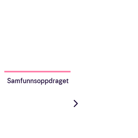
Samfunnsoppdraget
Samfunn
bærekra