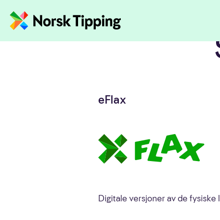
Hopp til innhold
Administrerende
direktør
Året i tall
2022 på to minutter
eFlax
Digitale versjoner av de fysiske lo