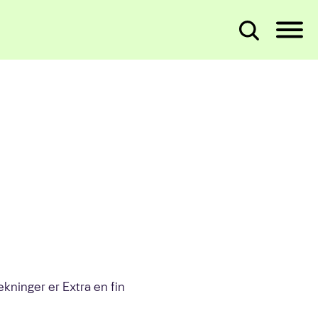
Bedre sammen
Ansvarlig
samfunnsaktør
Like muligheter
Fornuftig forbruk
God forretningsskikk
ekninger er Extra en fin