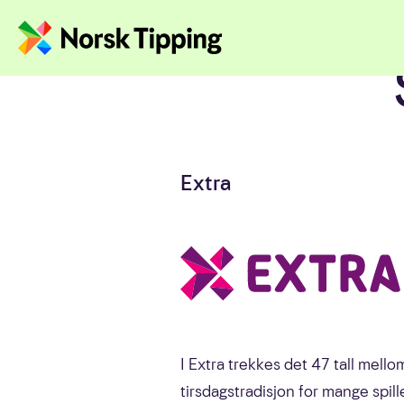
Hopp til innhold
Administrerende
direktør
Året i tall
2022 på to minutter
Extra
I Extra trekkes det 47 tall mello
tirsdagstradisjon for mange spill