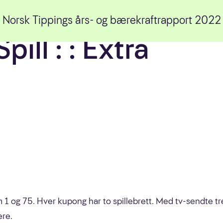
Norsk Tippings års- og bærekraftrapport 2022
Først og fremst
Spill : : Extra
Hva leter du etter?
ansvarlighet
Politikk og regulering
Et spilltilbud kundene
Pengespillmarkedet
vil ha
Status spilleproblemer
Effektiv drift og
i Norge
overskudd
Markedsføring av
pengespill
m 1 og 75. Hver kupong har to spillebrett. Med tv-sendte tr
ere.