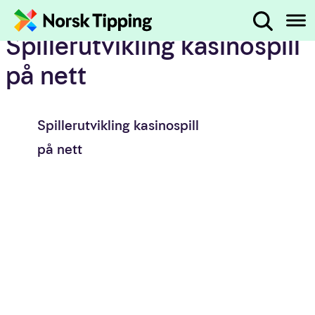
Hopp til innhold
Administrerende direktør
Spillerutvikling kasinospill
Hva leter du etter?
Året i tall
på nett
2022 på to minutter
Spillerutvikling kasinospill
på nett
Politikk og regulering
Pengespillmarkedet
Status spilleproblemer i Norge
Markedsføring av pengespill